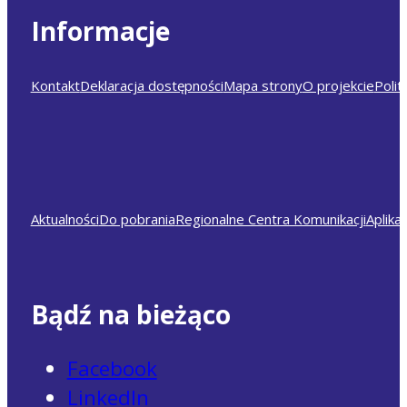
Informacje
Kontakt
Deklaracja dostępności
Mapa strony
O projekcie
Polit
Aktualności
Do pobrania
Regionalne Centra Komunikacji
Aplika
Bądź na bieżąco
Facebook
LinkedIn