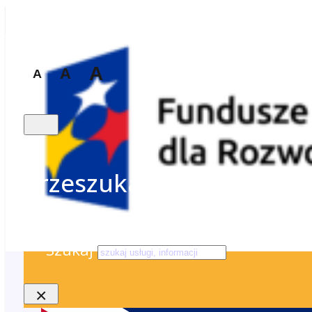
A
A
A
Przeszukaj stronę
Szukaj
×