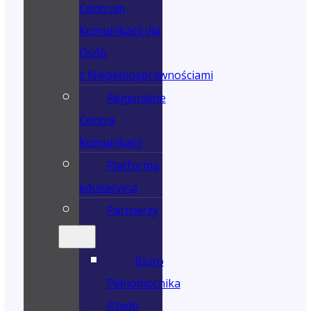
Centrum
Komunikacji dla
Osób
z Niepełnosprawnościami
Regionalne
Centra
Komunikacji
Platforma
edukacyjna
Partnerzy
Biuro
Pełnomocnika
Rządu