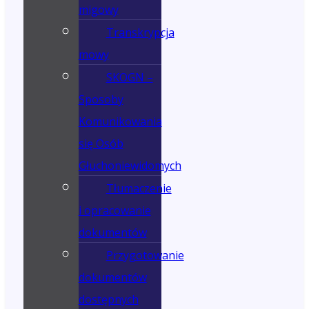
migowy
Transkrypcja
mowy
SKOGN –
Sposoby
Komunikowania
się Osób
Głuchoniewidomych
Tłumaczenie
i opracowanie
dokumentów
Przygotowanie
dokumentów
dostępnych