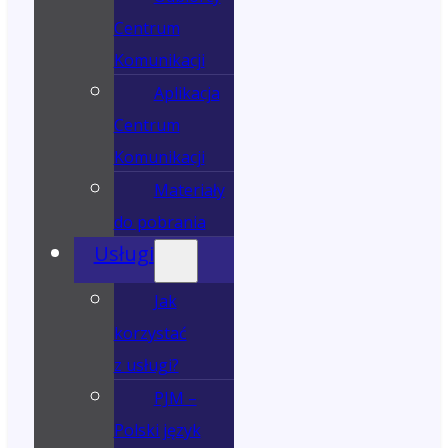
Centrum
Komunikacji
Aplikacja
Centrum
Komunikacji
Materiały
do pobrania
Usługi
Jak
korzystać
z usługi?
PJM –
Polski język