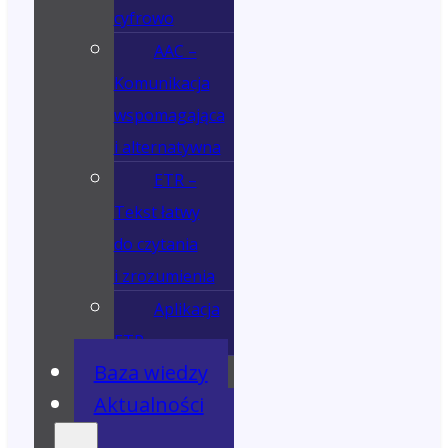
cyfrowo
AAC –
Komunikacja
wspomagająca
i alternatywna
ETR –
Tekst łatwy
do czytania
i zrozumienia
Aplikacja
ETR
Baza wiedzy
Aktualności