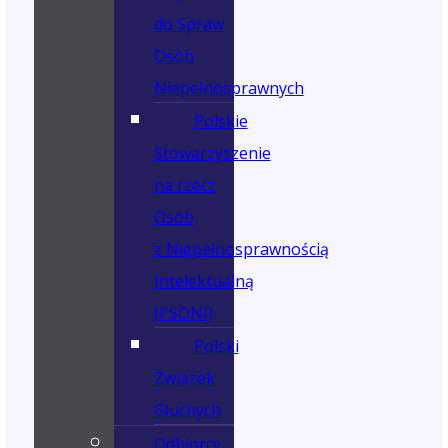
do Spraw
Osób
Niepełnosprawnych
Polskie
Stowarzyszenie
na rzecz
Osób
z Niepełnosprawnością
Intelektualną
(PSONI)
Polski
Związek
Głuchych
Odbiorcy