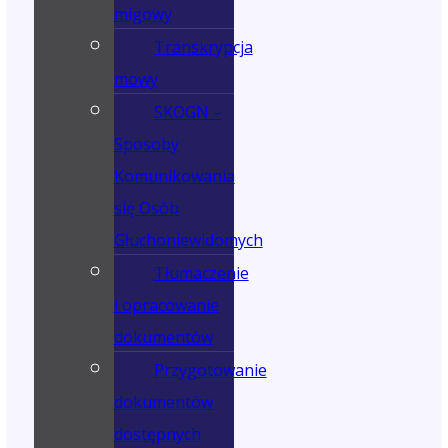
migowy
Transkrypcja
mowy
SKOGN –
Sposoby
Komunikowania
się Osób
Głuchoniewidomych
Tłumaczenie
i opracowanie
dokumentów
Przygotowanie
dokumentów
dostępnych