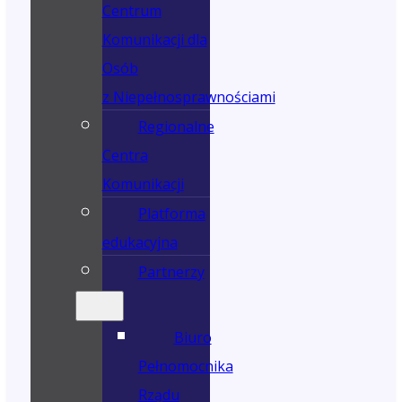
Centrum
Komunikacji dla
Osób
z Niepełnosprawnościami
Regionalne
Centra
Komunikacji
Platforma
edukacyjna
Partnerzy
Biuro
Pełnomocnika
Rządu