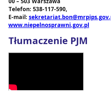
00 – 503 Warszawa
Telefon: 538-117-590,
E-mail:
sekretariat.bon@mrpips.gov.
www.niepelnosprawni.gov.pl
Tłumaczenie PJM