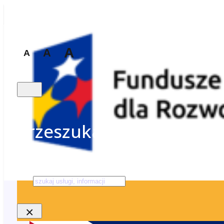
A
A
A
Przeszukaj stronę
Szukaj
×