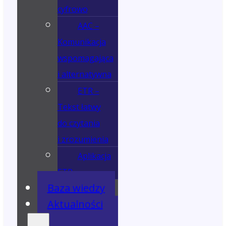
cyfrowo
AAC –
Komunikacja
wspomagająca
i alternatywna
ETR –
Tekst łatwy
do czytania
i zrozumienia
Aplikacja
ETR
Baza wiedzy
Aktualności