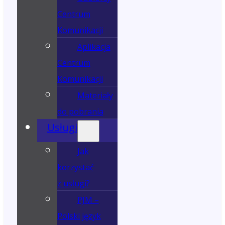
Centrum
Komunikacji
Aplikacja
Centrum
Komunikacji
Materiały
do pobrania
Usługi
Jak
korzystać
z usługi?
PJM –
Polski język