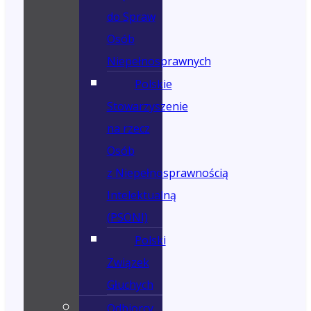
do Spraw
Osób
Niepełnosprawnych
Polskie
Stowarzyszenie
na rzecz
Osób
z Niepełnosprawnością
Intelektualną
(PSONI)
Polski
Związek
Głuchych
Odbiorcy