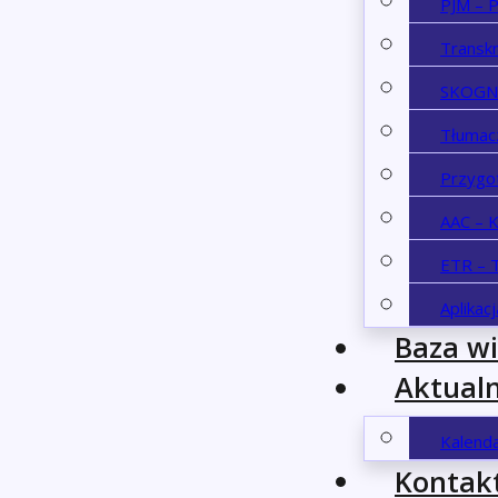
PJM – P
Transk
SKOGN 
Tłumac
Przygo
AAC – 
ETR – T
Aplikac
Baza w
Aktualn
Kalend
Kontak