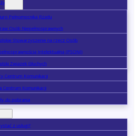
rzy
iuro Pełnomocnika Rządu
praw Osób Niepełnosprawnych
olskie Stowarzyszenie na rzecz Osób
pełnosprawnością Intelektualną (PSONI)
olski Związek Głuchych
cy Centrum Komunikacji
ja Centrum Komunikacji
ły do pobrania
zystać z usługi?