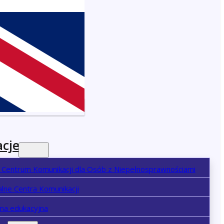
cje
 Centrum Komunikacji dla Osób z Niepełnosprawnościami
lne Centra Komunikacji
ma edukacyjna