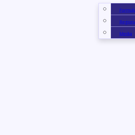
Formul
Regiona
Media