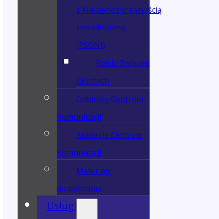
z Niepełnosprawnością
Intelektualną
(PSONI)
Polski Związek
Głuchych
Odbiorcy Centrum
Komunikacji
Aplikacja Centrum
Komunikacji
Materiały
do pobrania
Usługi