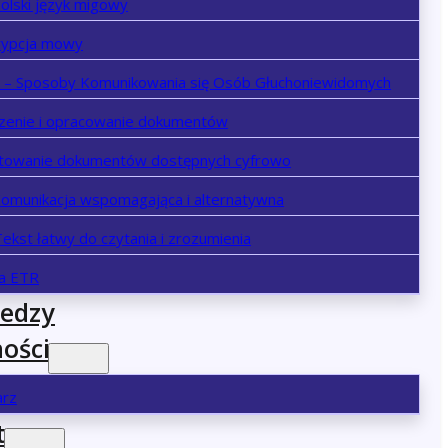
olski język migowy
rypcja mowy
– Sposoby Komunikowania się Osób Głuchoniewidomych
zenie i opracowanie dokumentów
towanie dokumentów dostępnych cyfrowo
Komunikacja wspomagająca i alternatywna
ekst łatwy do czytania i zrozumienia
ja ETR
iedzy
ości
arz
t