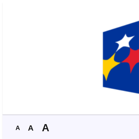
A
A
A