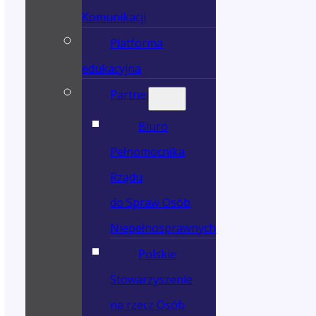
Komunikacji
Platforma
edukacyjna
Partnerzy
Biuro
Pełnomocnika
Rządu
do Spraw Osób
Niepełnosprawnych
Polskie
Stowarzyszenie
na rzecz Osób