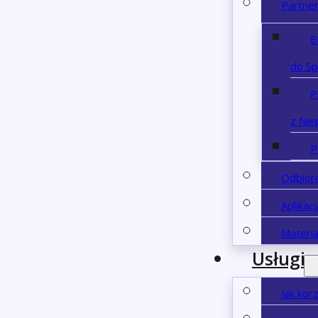
Partne
B
do S
P
z Nie
P
Odbior
Aplikac
Materia
Usługi
Jak kor