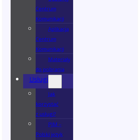
Centrum
Komunikacji
Aplikacja
Centrum
Komunikacji
Materiały
do pobrania
Usługi
Jak
korzystać
z usługi?
PJM –
Polski język