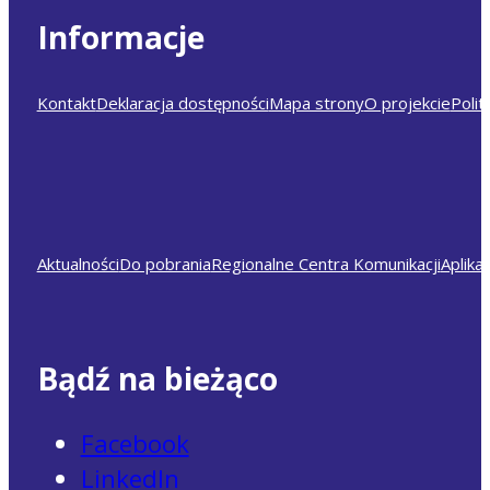
Informacje
Kontakt
Deklaracja dostępności
Mapa strony
O projekcie
Polit
Aktualności
Do pobrania
Regionalne Centra Komunikacji
Aplika
Bądź na bieżąco
Facebook
LinkedIn