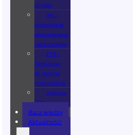
cyfrowo
AAC –
Komunikacja
wspomagająca
i alternatywna
ETR –
Tekst łatwy
do czytania
i zrozumienia
Aplikacja
ETR
Baza wiedzy
Aktualności