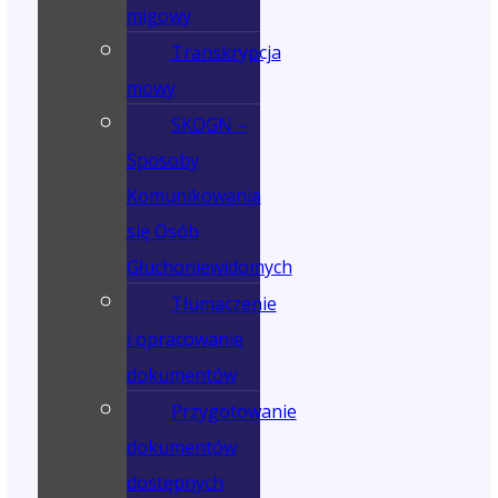
migowy
Transkrypcja
mowy
SKOGN –
Sposoby
Komunikowania
się Osób
Głuchoniewidomych
Tłumaczenie
i opracowanie
dokumentów
Przygotowanie
dokumentów
dostępnych