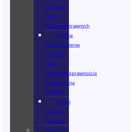
do Spraw
Osób
Niepełnosprawnych
Polskie
Stowarzyszenie
na rzecz
Osób
z Niepełnosprawnością
Intelektualną
(PSONI)
Polski
Związek
Głuchych
Odbiorcy