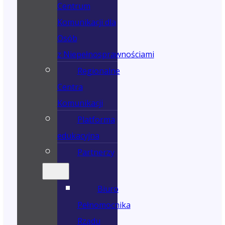
Centrum
Komunikacji dla
Osób
z Niepełnosprawnościami
Regionalne
Centra
Komunikacji
Platforma
edukacyjna
Partnerzy
Biuro
Pełnomocnika
Rządu