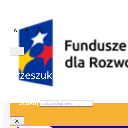
A
A
A
Przeszukaj stronę
Szukaj
×