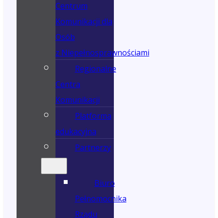
Centrum
Komunikacji dla
Osób
z Niepełnosprawnościami
Regionalne
Centra
Komunikacji
Platforma
edukacyjna
Partnerzy
Biuro
Pełnomocnika
Rządu