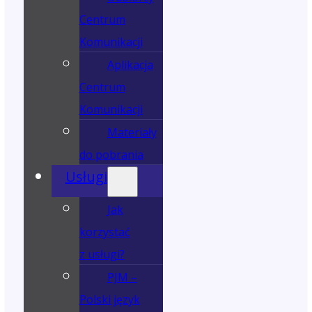
Centrum
Komunikacji
Aplikacja
Centrum
Komunikacji
Materiały
do pobrania
Usługi
Jak
korzystać
z usługi?
PJM –
Polski język