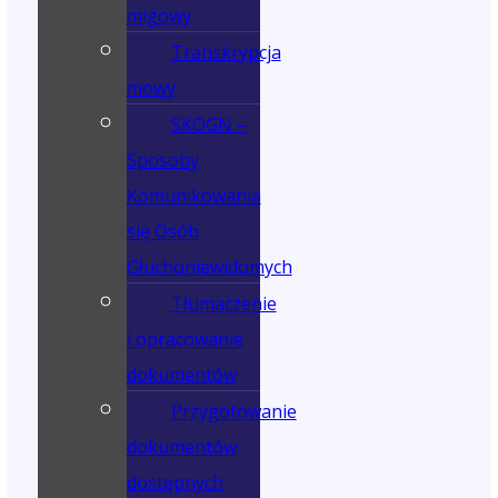
migowy
Transkrypcja
mowy
SKOGN –
Sposoby
Komunikowania
się Osób
Głuchoniewidomych
Tłumaczenie
i opracowanie
dokumentów
Przygotowanie
dokumentów
dostępnych