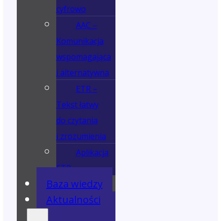
cyfrowo
AAC –
Komunikacja
wspomagająca
i alternatywna
ETR –
Tekst łatwy
do czytania
i zrozumienia
Aplikacja
ETR
Baza wiedzy
Aktualności