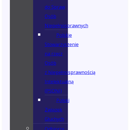
do Spraw
Osób
Niepełnosprawnych
Polskie
Stowarzyszenie
na rzecz
Osób
z Niepełnosprawnością
Intelektualną
(PSONI)
Polski
Związek
Głuchych
Odbiorcy