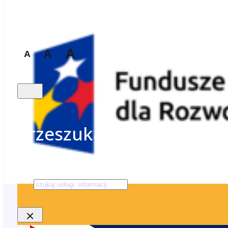
A
A
A
Przeszukaj stronę
Szukaj
×