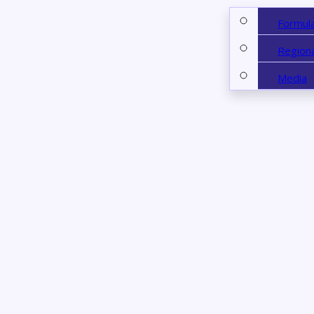
Formul
Regiona
Media