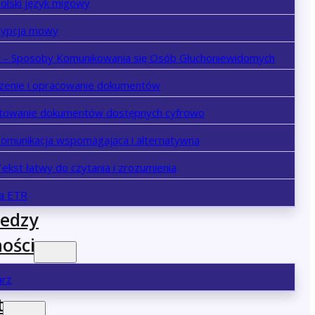
olski język migowy
rypcja mowy
– Sposoby Komunikowania się Osób Głuchoniewidomych
zenie i opracowanie dokumentów
towanie dokumentów dostępnych cyfrowo
Komunikacja wspomagająca i alternatywna
ekst łatwy do czytania i zrozumienia
ja ETR
iedzy
ości
arz
t