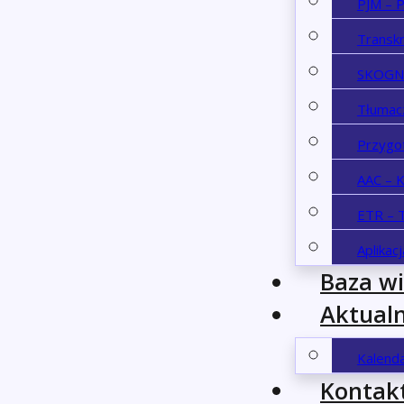
PJM – P
Transk
SKOGN 
Tłumac
Przygo
AAC – 
ETR – T
Aplikac
Baza w
Aktualn
Kalend
Kontak