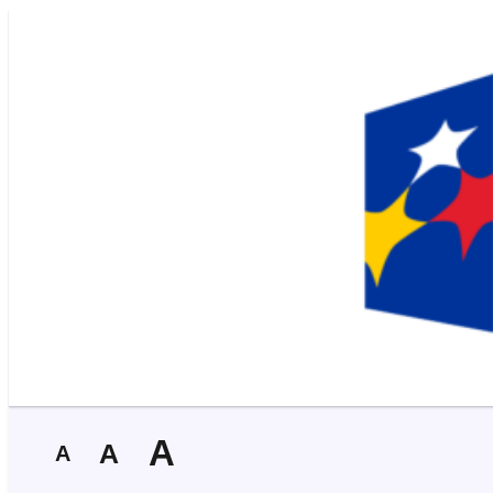
A
A
A