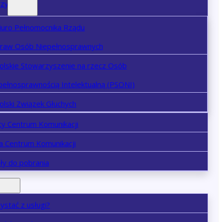
rzy
iuro Pełnomocnika Rządu
praw Osób Niepełnosprawnych
olskie Stowarzyszenie na rzecz Osób
pełnosprawnością Intelektualną (PSONI)
olski Związek Głuchych
cy Centrum Komunikacji
ja Centrum Komunikacji
ły do pobrania
zystać z usługi?