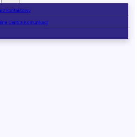
arz kontaktowy
lne Centra Komunikacji