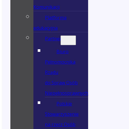
Komunikacji
Platforma
edukacyjna
Partnerzy
Biuro
Pełnomocnika
Rządu
do Spraw Osób
Niepełnosprawnych
Polskie
Stowarzyszenie
na rzecz Osób