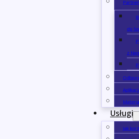
Partne
B
do S
P
z Nie
P
Odbior
Aplikac
Materia
Usługi
Jak kor