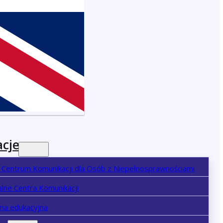
cje
 Centrum Komunikacji dla Osób z Niepełnosprawnościami
lne Centra Komunikacji
ma edukacyjna