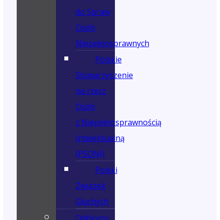
do Spraw
Osób
Niepełnosprawnych
Polskie
Stowarzyszenie
na rzecz
Osób
z Niepełnosprawnością
Intelektualną
(PSONI)
Polski
Związek
Głuchych
Odbiorcy