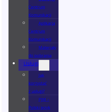
Centrum
Komunikacji
Aplikacja
Centrum
Komunikacji
Materiały
do pobrania
Usługi
Jak
korzystać
z usługi?
PJM –
Polski język