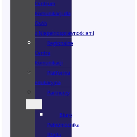
Centrum
Komunikacji dla
Osób
z Niepełnosprawnościami
Regionalne
Centra
Komunikacji
Platforma
edukacyjna
Partnerzy
Biuro
Pełnomocnika
Rządu