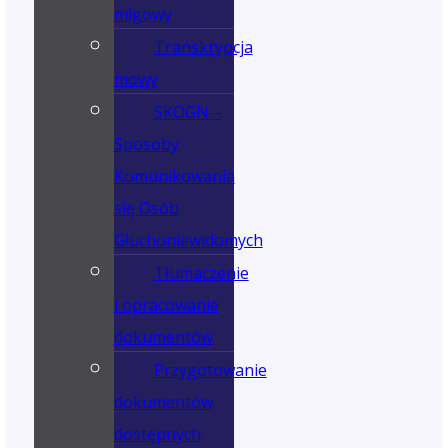
migowy
Transkrypcja
mowy
SKOGN –
Sposoby
Komunikowania
się Osób
Głuchoniewidomych
Tłumaczenie
i opracowanie
dokumentów
Przygotowanie
dokumentów
dostępnych