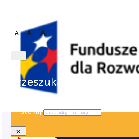
A
A
A
Przeszukaj stronę
Szukaj
×