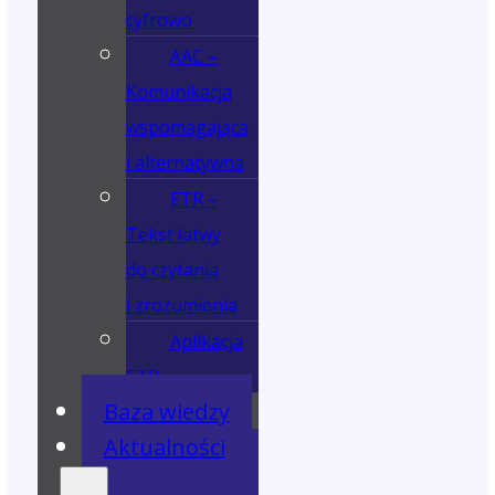
cyfrowo
AAC –
Komunikacja
wspomagająca
i alternatywna
ETR –
Tekst łatwy
do czytania
i zrozumienia
Aplikacja
ETR
Baza wiedzy
Aktualności