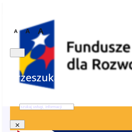
A
A
A
Przeszukaj stronę
Szukaj
×