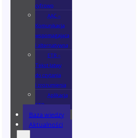
cyfrowo
AAC –
Komunikacja
wspomagająca
i alternatywna
ETR –
Tekst łatwy
do czytania
i zrozumienia
Aplikacja
ETR
Baza wiedzy
Aktualności