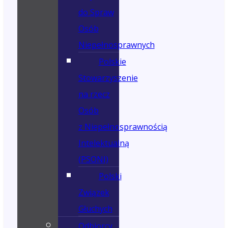
do Spraw
Osób
Niepełnosprawnych
Polskie
Stowarzyszenie
na rzecz
Osób
z Niepełnosprawnością
Intelektualną
(PSONI)
Polski
Związek
Głuchych
Odbiorcy