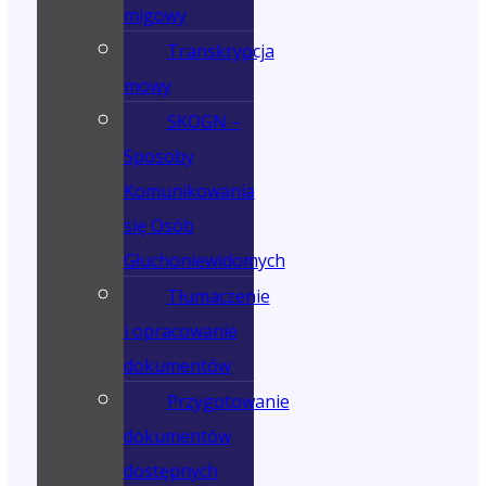
migowy
Transkrypcja
mowy
SKOGN –
Sposoby
Komunikowania
się Osób
Głuchoniewidomych
Tłumaczenie
i opracowanie
dokumentów
Przygotowanie
dokumentów
dostępnych