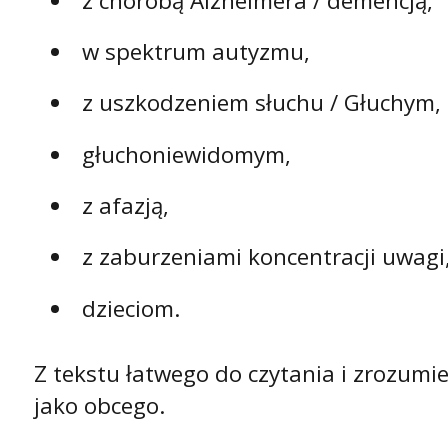
z chorobą Alzheimera / demencją,
w spektrum autyzmu,
z uszkodzeniem słuchu / Głuchym,
głuchoniewidomym,
z afazją,
z zaburzeniami koncentracji uwagi
dzieciom.
Z tekstu łatwego do czytania i zrozumi
jako obcego.