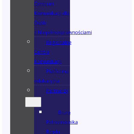
Centrum
Komunikacji dla
Osób
z Niepełnosprawnościami
Regionalne
Centra
Komunikacji
Platforma
edukacyjna
Partnerzy
Biuro
Pełnomocnika
Rządu