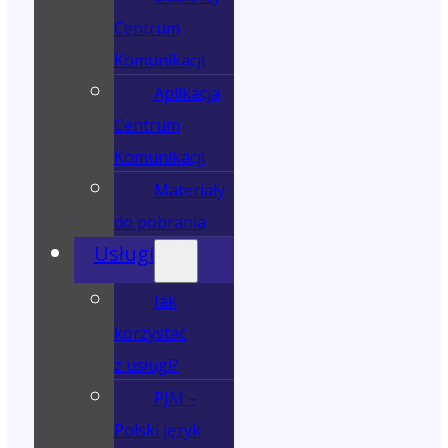
Centrum
Komunikacji
Aplikacja
Centrum
Komunikacji
Materiały
do pobrania
Usługi
Jak
korzystać
z usługi?
PJM –
Polski język