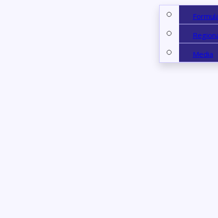
Formul
Regiona
Media