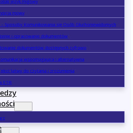
olski język migowy
rypcja mowy
– Sposoby Komunikowania się Osób Głuchoniewidomych
zenie i opracowanie dokumentów
towanie dokumentów dostępnych cyfrowo
Komunikacja wspomagająca i alternatywna
ekst łatwy do czytania i zrozumienia
ja ETR
iedzy
ości
arz
t