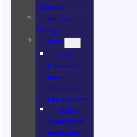
Komunikacji
Platforma
edukacyjna
Partnerzy
Biuro
Pełnomocnika
Rządu
do Spraw Osób
Niepełnosprawnych
Polskie
Stowarzyszenie
na rzecz Osób