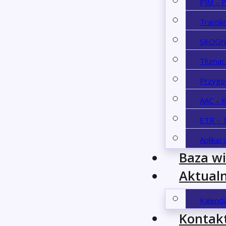
PJM – P
Transk
SKOGN 
Tłumac
Przygo
AAC – 
ETR – T
Aplikac
Baza w
Aktualn
Kalend
Kontak