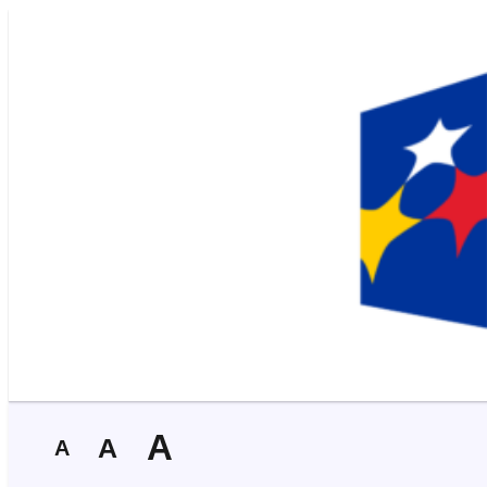
A
A
A