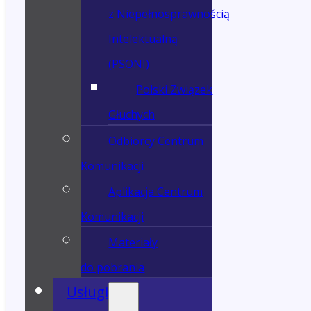
z Niepełnosprawnością
Intelektualną
(PSONI)
Polski Związek
Głuchych
Odbiorcy Centrum
Komunikacji
Aplikacja Centrum
Komunikacji
Materiały
do pobrania
Usługi