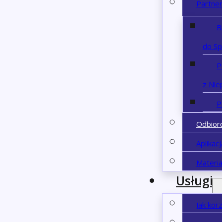
Partne
B
do S
P
z Nie
P
Odbior
Aplikac
Materia
Usługi
Jak kor