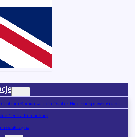
cje
 Centrum Komunikacji dla Osób z Niepełnosprawnościami
lne Centra Komunikacji
ma edukacyjna