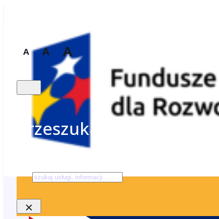
A
A
A
Przeszukaj stronę
Szukaj
×