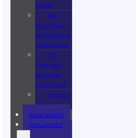
cyfrowo
AAC –
Komunikacja
wspomagająca
i alternatywna
ETR –
Tekst łatwy
do czytania
i zrozumienia
Aplikacja
ETR
Baza wiedzy
Aktualności