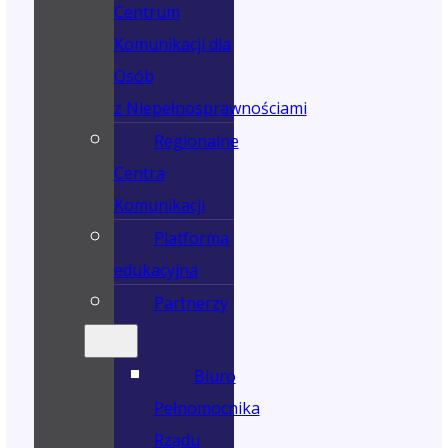
Centrum
Komunikacji dla
Osób
z Niepełnosprawnościami
Regionalne
Centra
Komunikacji
Platforma
edukacyjna
Partnerzy
Biuro
Pełnomocnika
Rządu