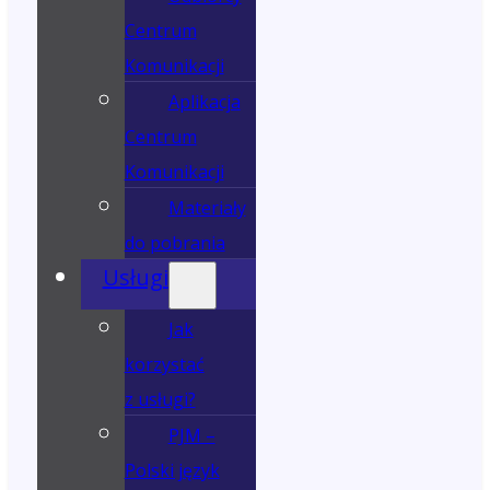
Centrum
Komunikacji
Aplikacja
Centrum
Komunikacji
Materiały
do pobrania
Usługi
Jak
korzystać
z usługi?
PJM –
Polski język