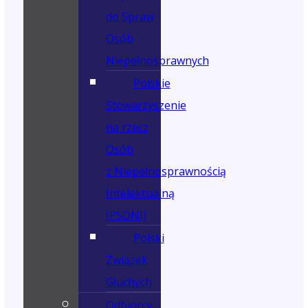
do Spraw
Osób
Niepełnosprawnych
Polskie
Stowarzyszenie
na rzecz
Osób
z Niepełnosprawnością
Intelektualną
(PSONI)
Polski
Związek
Głuchych
Odbiorcy