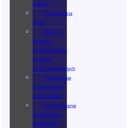
migowy
Transkrypcja
mowy
SKOGN –
Sposoby
Komunikowania
się Osób
Głuchoniewidomych
Tłumaczenie
i opracowanie
dokumentów
Przygotowanie
dokumentów
dostępnych